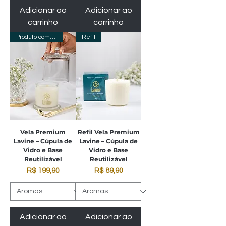
Adicionar ao
Adicionar ao
carrinho
carrinho
Produto com Refil
Refil
Vela Premium
Refil Vela Premium
Lavine – Cúpula de
Lavine – Cúpula de
Vidro e Base
Vidro e Base
Reutilizável
Reutilizável
Preço
Preço
R$ 199,90
R$ 89,90
Adicionar ao
Adicionar ao