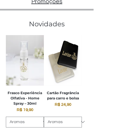
Promoções
Novidades
Frasco Experiência
Cartão Fragrância
Olfativa - Home
para carro e bolsa
Spray – 30ml
Preço
R$ 24,90
Preço
R$ 19,90