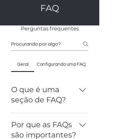
FAQ
Perguntas frequentes
Geral
Configurando uma FAQ
O que é uma
seção de FAQ?
Uma seção de FAQ pode ser usada
para responder rapidamente a
Por que as FAQs
perguntas comuns sobre seu
são importantes?
negócio como "Qual é o horário de