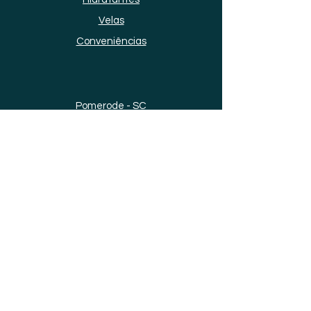
Velas
Conveniências
Pomerode - SC
Rio de Janeiro - RJ
© 2026 por Lavine. Criado por Zap
Publicidade