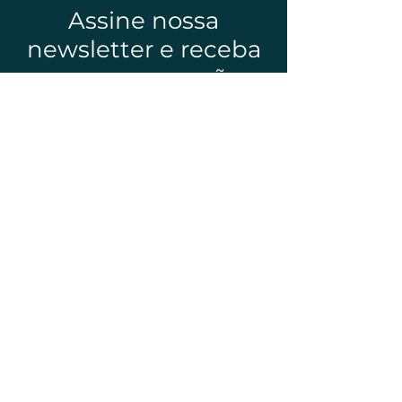
Assine nossa
newsletter e receba
nossas promoções
Email*
Enviar
Sobre a Lavine
Nossa história
Contato